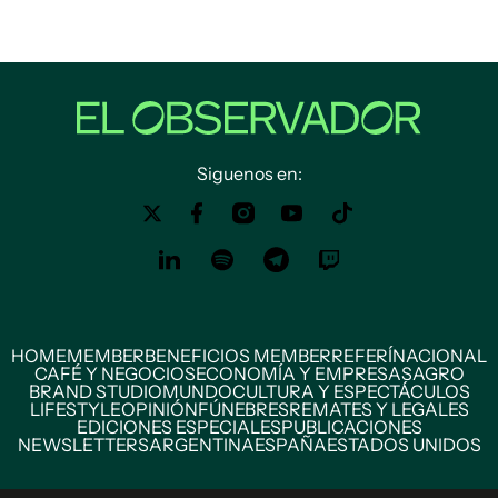
Siguenos en:
HOME
MEMBER
BENEFICIOS MEMBER
REFERÍ
NACIONAL
CAFÉ Y NEGOCIOS
ECONOMÍA Y EMPRESAS
AGRO
BRAND STUDIO
MUNDO
CULTURA Y ESPECTÁCULOS
LIFESTYLE
OPINIÓN
FÚNEBRES
REMATES Y LEGALES
EDICIONES ESPECIALES
PUBLICACIONES
NEWSLETTERS
ARGENTINA
ESPAÑA
ESTADOS UNIDOS