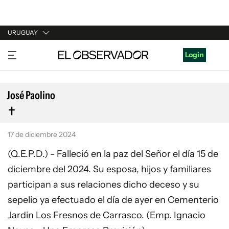
URUGUAY
URUGUAY
Login
ARGENTINA
ESPAÑA
José Paolino
ESTADOS UNIDOS
17 de diciembre 2024
(Q.E.P.D.) - Falleció en la paz del Señor el día 15 de
diciembre del 2024. Su esposa, hijos y familiares
participan a sus relaciones dicho deceso y su
sepelio ya efectuado el día de ayer en Cementerio
Jardin Los Fresnos de Carrasco. (Emp. Ignacio