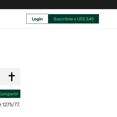
Login
Suscribite x US$ 3,45
uscríbete ahora a El Observador y elegí hasta
donde llegar.
Compartir
z 1275/77.
Suscribite x US$ 3,45