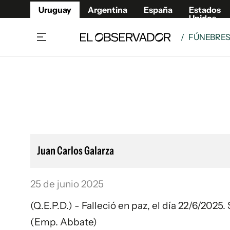
Uruguay
Argentina
España
Estados
Unidos
/
FÚNEBRE
Home
Lifestyl
Member
Opinió
Beneficios Member
Fúnebr
Referí
Remates
13°C
Viernes:
Ahora en:
Montevideo
Nacional
Mín
9°
Máx
Edicion
12°
Lluvia Ligera
Café y Negocios
Publica
Juan Carlos Galarza
Economía y Empresas
Newslet
Agro
Argent
25 de junio 2025
Brand Studio
España
Mundo
Estados
(Q.E.P.D.) - Falleció en paz, el día 22/6/202
Cultura y Espectáculos
(Emp. Abbate)