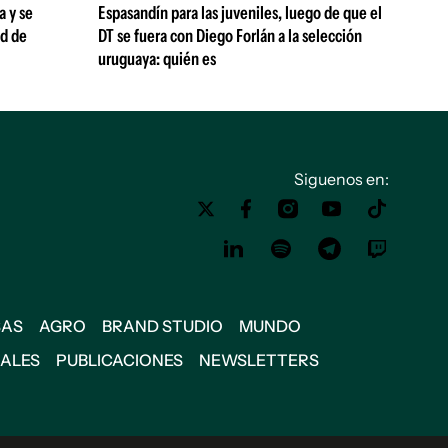
a y se
Espasandín para las juveniles, luego de que el
ad de
DT se fuera con Diego Forlán a la selección
uruguaya: quién es
Siguenos en:
SAS
AGRO
BRAND STUDIO
MUNDO
IALES
PUBLICACIONES
NEWSLETTERS