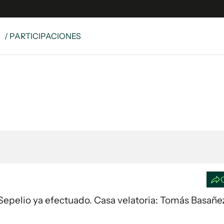
S
/ PARTICIPACIONES
e
S
n
es
Siguenos en:
 y Legales
es especiales
ciones
ters
ina
 Unidos
5. Sepelio ya efectuado. Casa velatoria: Tomás Basañe