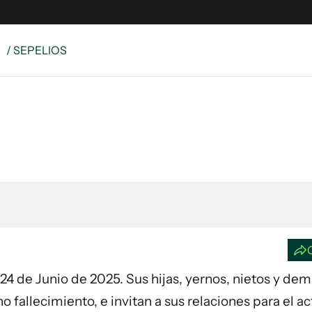
S
/ SEPELIOS
e
S
n
es
Siguenos en:
 y Legales
es especiales
ciones
ters
ina
 Unidos
ía 24 de Junio de 2025. Sus hijas, yernos, nietos y de
 fallecimiento, e invitan a sus relaciones para el ac