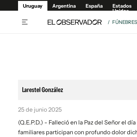
Uruguay
Argentina
España
Estados
Unidos
/
FÚNEBRE
Home
Lifestyl
Member
Opinió
Beneficios Member
Fúnebr
Referí
Remates
8°C
Domingo:
Ahora en:
Montevideo
Nacional
Mín
9°
Máx
11°
Edicion
Nubes
Café y Negocios
Publica
Larestel González
Economía y Empresas
Newslet
Agro
Argent
25 de junio 2025
Brand Studio
España
Mundo
Estados
(Q.E.P.D.) - Falleció en la Paz del Señor el d
Cultura y Espectáculos
familiares participan con profundo dolor dicho