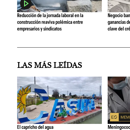
Reducción de la jornada laboral en la
Negocio ban
construcción reaviva polémica entre
ganancias d
empresarios y sindicatos
clave del cr
LAS MÁS LEÍDAS
El capricho del agua
Meningococo