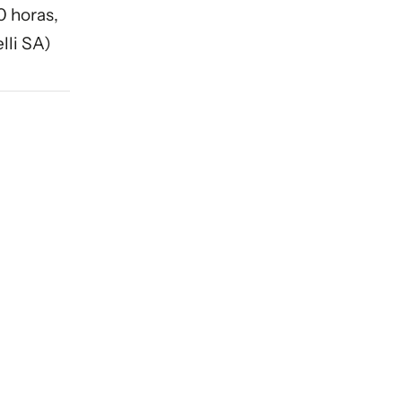
0 horas,
lli SA)