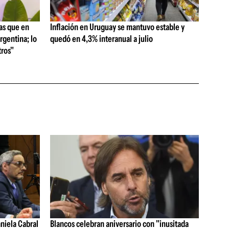
as que en
Inflación en Uruguay se mantuvo estable y
rgentina; lo
quedó en 4,3% interanual a julio
ros"
aniela Cabral
Blancos celebran aniversario con "inusitada