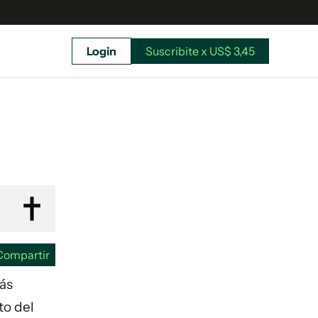
Login
Suscribite x US$ 3,45
uscríbete ahora a El Observador y elegí hasta
donde llegar.
Compartir
más
to del
Suscribite x US$ 3,45