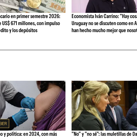
cario en primer semestre 2026:
Economista Iván Carrino: "Hay cos
e US$ 671 millones, con impulso
Uruguay no se discuten como en A
édito y los depósitos
han hecho mucho mejor que nosot
 y política: en 2024, con más
"No" y "no sé": las muletillas de D