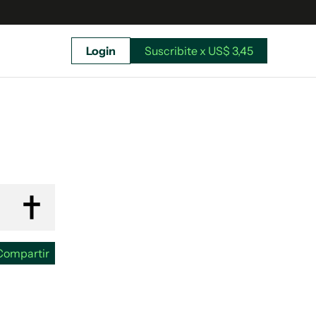
Login
Suscribite x US$ 3,45
uscríbete ahora a El Observador y elegí hasta
donde llegar.
Compartir
Suscribite x US$ 3,45