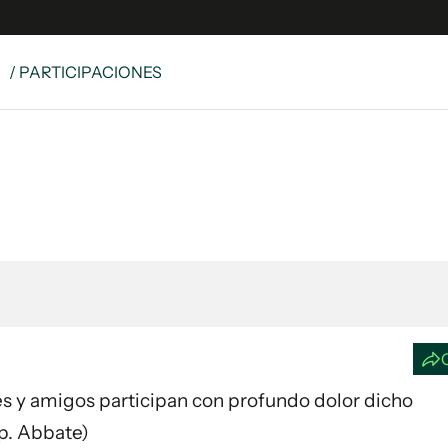
S
/ PARTICIPACIONES
e
S
n
es
Siguenos en:
 y Legales
es especiales
ciones
ters
ina
 Unidos
ares y amigos participan con profundo dolor dicho
mp. Abbate)