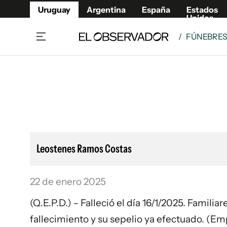
Uruguay
Argentina
España
Estados
Unidos
/
FÚNEBRE
Home
Lifestyl
Member
Opinió
Beneficios Member
Fúnebr
Referí
Remates
10°C
Domingo:
Ahora en:
Montevideo
Nacional
Mín
10°
Máx
13°
Edicion
Nubes
Café y Negocios
Publica
Leostenes Ramos Costas
Economía y Empresas
Newslet
Agro
Argent
22 de enero 2025
Brand Studio
España
Mundo
Estados
(Q.E.P.D.) - Falleció el día 16/1/2025. Famili
Cultura y Espectáculos
fallecimiento y su sepelio ya efectuado. (E