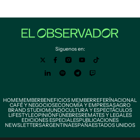
Siguenos en:
HOME
MEMBER
BENEFICIOS MEMBER
REFERÍ
NACIONAL
CAFÉ Y NEGOCIOS
ECONOMÍA Y EMPRESAS
AGRO
BRAND STUDIO
MUNDO
CULTURA Y ESPECTÁCULOS
LIFESTYLE
OPINIÓN
FÚNEBRES
REMATES Y LEGALES
EDICIONES ESPECIALES
PUBLICACIONES
NEWSLETTERS
ARGENTINA
ESPAÑA
ESTADOS UNIDOS