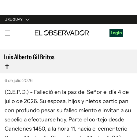
URUGUAY
URUGUAY
Login
ARGENTINA
ESPAÑA
Luis Alberto Gil Britos
ESTADOS UNIDOS
6 de julio 2026
(Q.E.P.D.) - Falleció en la paz del Señor el día 4 de
julio de 2026. Su esposa, hijos y nietos participan
con profundo pesar su fallecimiento e invitan a su
sepelio a efectuarse hoy. Parte el cortejo desde
Canelones 1450, a la hora 11, hacia el cementerio