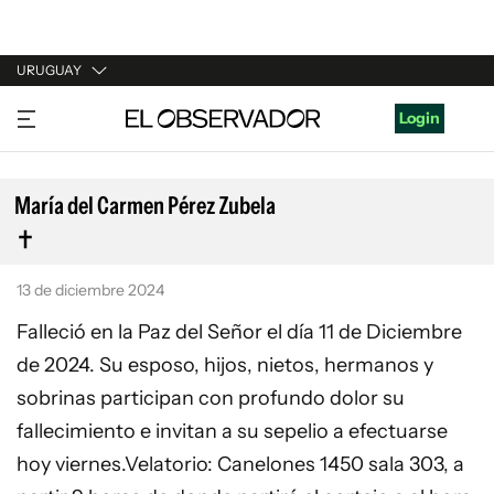
URUGUAY
URUGUAY
Login
ARGENTINA
ESPAÑA
María del Carmen Pérez Zubela
ESTADOS UNIDOS
13 de diciembre 2024
Falleció en la Paz del Señor el día 11 de Diciembre
de 2024. Su esposo, hijos, nietos, hermanos y
sobrinas participan con profundo dolor su
fallecimiento e invitan a su sepelio a efectuarse
hoy viernes.Velatorio: Canelones 1450 sala 303, a