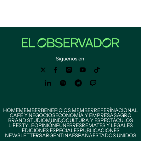
Siguenos en:
HOME
MEMBER
BENEFICIOS MEMBER
REFERÍ
NACIONAL
CAFÉ Y NEGOCIOS
ECONOMÍA Y EMPRESAS
AGRO
BRAND STUDIO
MUNDO
CULTURA Y ESPECTÁCULOS
LIFESTYLE
OPINIÓN
FÚNEBRES
REMATES Y LEGALES
EDICIONES ESPECIALES
PUBLICACIONES
NEWSLETTERS
ARGENTINA
ESPAÑA
ESTADOS UNIDOS