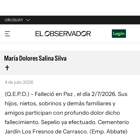
URUGUAY
URUGUAY
Login
ARGENTINA
ESPAÑA
María Dolores Salina Silva
ESTADOS UNIDOS
4 de julio 2026
(Q.E.P.D.) - Falleció en Paz , el día 2/7/2026. Sus
hijos, nietos, sobrinos y demás familiares y
amigos participan con profundo dolor dicho
fallecimiento. Sepelio ya efectuado. Cementerio
Jardín Los Fresnos de Carrasco. (Emp. Abbate)