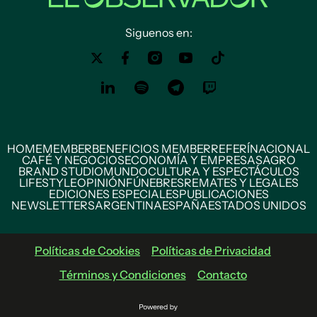
Siguenos en:
HOME
MEMBER
BENEFICIOS MEMBER
REFERÍ
NACIONAL
CAFÉ Y NEGOCIOS
ECONOMÍA Y EMPRESAS
AGRO
BRAND STUDIO
MUNDO
CULTURA Y ESPECTÁCULOS
LIFESTYLE
OPINIÓN
FÚNEBRES
REMATES Y LEGALES
EDICIONES ESPECIALES
PUBLICACIONES
NEWSLETTERS
ARGENTINA
ESPAÑA
ESTADOS UNIDOS
Políticas de Cookies
Políticas de Privacidad
Términos y Condiciones
Contacto