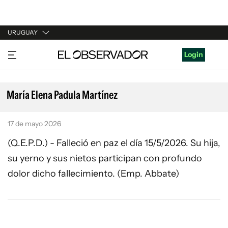
URUGUAY
URUGUAY
Login
ARGENTINA
ESPAÑA
María Elena Padula Martínez
ESTADOS UNIDOS
17 de mayo 2026
(Q.E.P.D.) - Falleció en paz el día 15/5/2026. Su hija,
su yerno y sus nietos participan con profundo
dolor dicho fallecimiento. (Emp. Abbate)