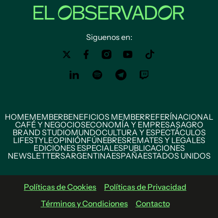
Siguenos en:
HOME
MEMBER
BENEFICIOS MEMBER
REFERÍ
NACIONAL
CAFÉ Y NEGOCIOS
ECONOMÍA Y EMPRESAS
AGRO
BRAND STUDIO
MUNDO
CULTURA Y ESPECTÁCULOS
LIFESTYLE
OPINIÓN
FÚNEBRES
REMATES Y LEGALES
EDICIONES ESPECIALES
PUBLICACIONES
NEWSLETTERS
ARGENTINA
ESPAÑA
ESTADOS UNIDOS
Políticas de Cookies
Políticas de Privacidad
Términos y Condiciones
Contacto