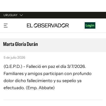
URUGUAY
URUGUAY
Login
ARGENTINA
ESPAÑA
Marta Gloria Durán
ESTADOS UNIDOS
5 de julio 2026
(Q.E.P.D.) - Falleció en paz el día 3/7/2026.
Familiares y amigos participan con profundo
dolor dicho fallecimiento y su sepelio ya
efectuado. (Emp. Abbate)