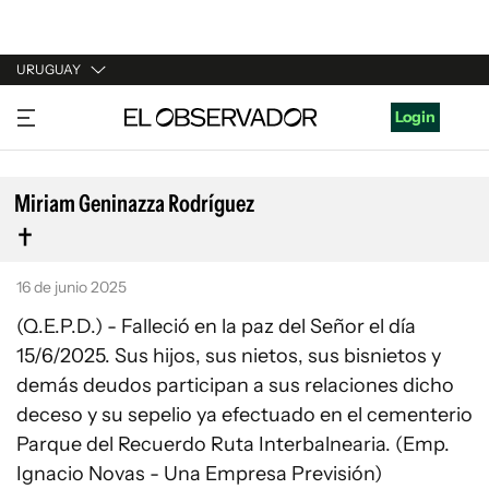
URUGUAY
URUGUAY
Login
ARGENTINA
ESPAÑA
Miriam Geninazza Rodríguez
ESTADOS UNIDOS
16 de junio 2025
(Q.E.P.D.) - Falleció en la paz del Señor el día
15/6/2025. Sus hijos, sus nietos, sus bisnietos y
demás deudos participan a sus relaciones dicho
deceso y su sepelio ya efectuado en el cementerio
Parque del Recuerdo Ruta Interbalnearia. (Emp.
Ignacio Novas - Una Empresa Previsión)