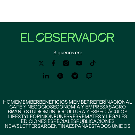
Siguenos en:
HOME
MEMBER
BENEFICIOS MEMBER
REFERÍ
NACIONAL
CAFÉ Y NEGOCIOS
ECONOMÍA Y EMPRESAS
AGRO
BRAND STUDIO
MUNDO
CULTURA Y ESPECTÁCULOS
LIFESTYLE
OPINIÓN
FÚNEBRES
REMATES Y LEGALES
EDICIONES ESPECIALES
PUBLICACIONES
NEWSLETTERS
ARGENTINA
ESPAÑA
ESTADOS UNIDOS