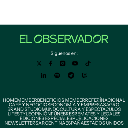
Siguenos en:
HOME
MEMBER
BENEFICIOS MEMBER
REFERÍ
NACIONAL
CAFÉ Y NEGOCIOS
ECONOMÍA Y EMPRESAS
AGRO
BRAND STUDIO
MUNDO
CULTURA Y ESPECTÁCULOS
LIFESTYLE
OPINIÓN
FÚNEBRES
REMATES Y LEGALES
EDICIONES ESPECIALES
PUBLICACIONES
NEWSLETTERS
ARGENTINA
ESPAÑA
ESTADOS UNIDOS