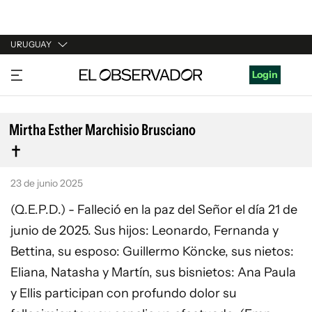
URUGUAY
URUGUAY
Login
ARGENTINA
ESPAÑA
Mirtha Esther Marchisio Brusciano
ESTADOS UNIDOS
23 de junio 2025
(Q.E.P.D.) - Falleció en la paz del Señor el día 21 de
junio de 2025. Sus hijos: Leonardo, Fernanda y
Bettina, su esposo: Guillermo Köncke, sus nietos:
Eliana, Natasha y Martín, sus bisnietos: Ana Paula
y Ellis participan con profundo dolor su