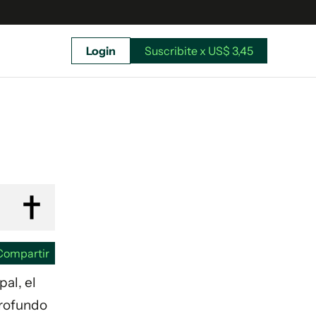
Login
Suscribite x US$ 3,45
uscríbete ahora a El Observador y elegí hasta
donde llegar.
Compartir
al, el
profundo
Suscribite x US$ 3,45