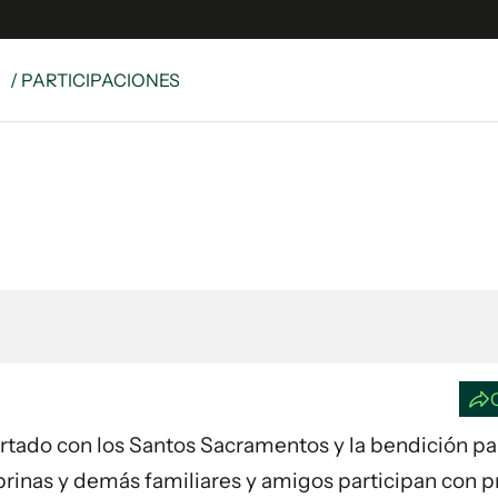
S
/ PARTICIPACIONES
e
S
n
es
Siguenos en:
 y Legales
es especiales
ciones
ters
ina
 Unidos
fortado con los Santos Sacramentos y la bendición pap
sobrinas y demás familiares y amigos participan con 