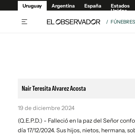
Uruguay
Argentina
España
Estados
Unidos
/
FÚNEBRE
Home
Lifestyl
Member
Opinió
Beneficios Member
Fúnebr
Referí
Remates
12°C
Viernes:
Ahora en:
Montevideo
Nacional
Mín
9°
Máx
11°
Edicion
Nubes
Café y Negocios
Publica
Nair Teresita Alvarez Acosta
Economía y Empresas
Newslet
Agro
Argent
19 de diciembre 2024
Brand Studio
España
Mundo
Estados
(Q.E.P.D.) - Falleció en la paz del Señor con
Cultura y Espectáculos
día 17/12/2024. Sus hijos, nietos, hermana, 