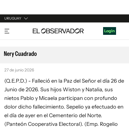
URUGUAY
URUGUAY
Login
ARGENTINA
ESPAÑA
Nery Cuadrado
ESTADOS UNIDOS
27 de junio 2026
(Q.E.P.D.) - Falleció en la Paz del Señor el día 26 de
Junio de 2026. Sus hijos Wiston y Natalia, sus
nietos Pablo y Micaela participan con profundo
dolor dicho fallecimiento. Sepelio ya efectuado en
el día de ayer en el Cementerio del Norte.
(Panteón Cooperativa Electoral). (Emp. Rogelio