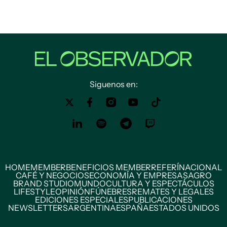
Siguenos en:
HOME
MEMBER
BENEFICIOS MEMBER
REFERÍ
NACIONAL
CAFÉ Y NEGOCIOS
ECONOMÍA Y EMPRESAS
AGRO
BRAND STUDIO
MUNDO
CULTURA Y ESPECTÁCULOS
LIFESTYLE
OPINIÓN
FÚNEBRES
REMATES Y LEGALES
EDICIONES ESPECIALES
PUBLICACIONES
NEWSLETTERS
ARGENTINA
ESPAÑA
ESTADOS UNIDOS