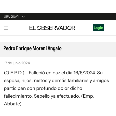
URUGUAY
URUGUAY
Login
ARGENTINA
ESPAÑA
Pedro Enrique Moreni Angalo
ESTADOS UNIDOS
17 de junio 2024
(Q.E.P.D.) - Falleció en paz el día 16/6/2024. Su
esposa, hijos, nietos y demás familiares y amigos
participan con profundo dolor dicho
fallecimiento. Sepelio ya efectuado. (Emp.
Abbate)