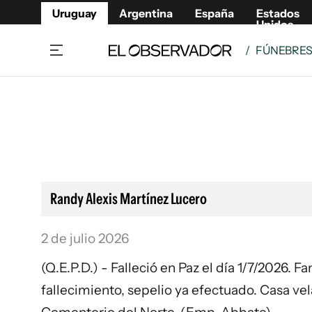
Uruguay
Argentina
España
Estados
Unidos
/
FÚNEBRE
Home
Lifestyl
Member
Opinió
Beneficios Member
Fúnebr
Referí
Remates
10°C
Lunes:
Ahora en:
Montevideo
Nacional
Mín
8°
Máx
Edicion
9°
Cielo Claro
Café y Negocios
Publica
Randy Alexis Martínez Lucero
Economía y Empresas
Newslet
Agro
Argent
2 de julio 2026
Brand Studio
España
(Q.E.P.D.) - Falleció en Paz el día 1/7/2026. 
Mundo
Estados
fallecimiento, sepelio ya efectuado. Casa vel
Cultura y Espectáculos