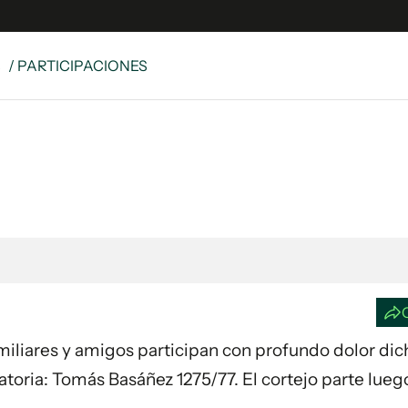
S
/ PARTICIPACIONES
e
S
n
es
Siguenos en:
 y Legales
es especiales
ciones
ters
ina
Familiares y amigos participan con profundo dolor di
 Unidos
atoria: Tomás Basáñez 1275/77. El cortejo parte luego