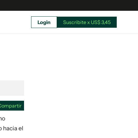
Login
Suscribite x US$ 3,45
uscríbete ahora a El Observador y elegí hasta
donde llegar.
Compartir
cho
 hacia el
Suscribite x US$ 3,45