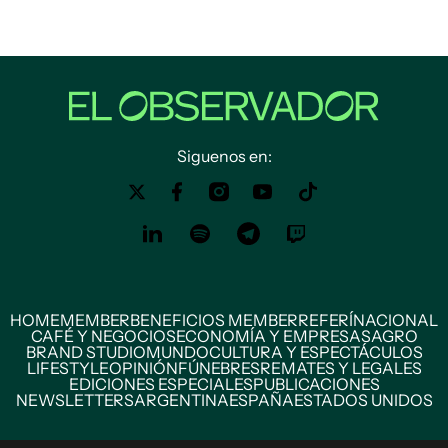
Siguenos en:
HOME
MEMBER
BENEFICIOS MEMBER
REFERÍ
NACIONAL
CAFÉ Y NEGOCIOS
ECONOMÍA Y EMPRESAS
AGRO
BRAND STUDIO
MUNDO
CULTURA Y ESPECTÁCULOS
LIFESTYLE
OPINIÓN
FÚNEBRES
REMATES Y LEGALES
EDICIONES ESPECIALES
PUBLICACIONES
NEWSLETTERS
ARGENTINA
ESPAÑA
ESTADOS UNIDOS