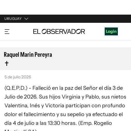
URUGUAY
URUGUAY
Login
ARGENTINA
ESPAÑA
Raquel Marin Pereyra
ESTADOS UNIDOS
5 de julio 2026
(Q.E.P.D.) - Falleció en la paz del Señor el día 3 de
Julio de 2026. Sus hijos Virginia y Pablo, sus nietos
Valentina, Inés y Victoria participan con profundo
dolor el fallecimiento y su sepelio ya efectuado el
día 4 de julio a las 13:30 horas. (Emp. Rogelio