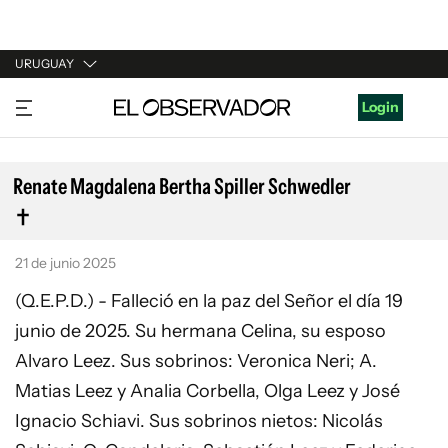
URUGUAY
URUGUAY
Login
ARGENTINA
ESPAÑA
Renate Magdalena Bertha Spiller Schwedler
ESTADOS UNIDOS
21 de junio 2025
(Q.E.P.D.) - Falleció en la paz del Señor el día 19
junio de 2025. Su hermana Celina, su esposo
Alvaro Leez. Sus sobrinos: Veronica Neri; A.
Matias Leez y Analia Corbella, Olga Leez y José
Ignacio Schiavi. Sus sobrinos nietos: Nicolás