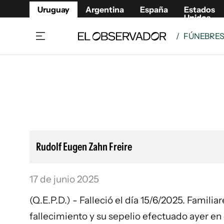
Uruguay
Argentina
España
Estados
Unidos
/
FÚNEBRE
Home
Lifestyl
Member
Opinió
Beneficios Member
Fúnebr
Referí
Remates
12°C
Viernes:
Ahora en:
Montevideo
Nacional
Mín
10°
Máx
12°
Edicion
Nubes
Café y Negocios
Publica
Rudolf Eugen Zahn Freire
Economía y Empresas
Newslet
Agro
Argent
17 de junio 2025
Brand Studio
España
Mundo
Estados
(Q.E.P.D.) - Falleció el día 15/6/2025. Famil
Cultura y Espectáculos
fallecimiento y su sepelio efectuado ayer e