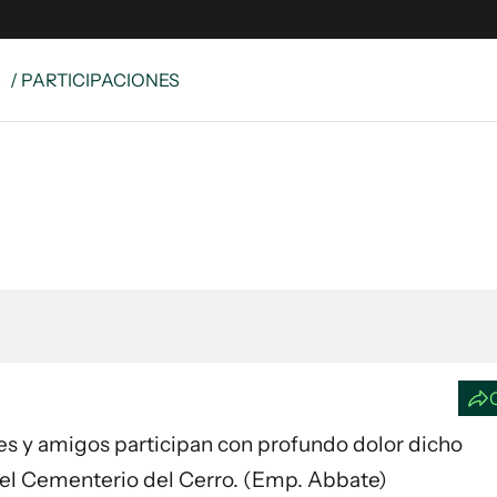
S
/ PARTICIPACIONES
e
S
n
es
Siguenos en:
 y Legales
es especiales
ciones
ters
ina
 Unidos
iares y amigos participan con profundo dolor dicho
n el Cementerio del Cerro. (Emp. Abbate)