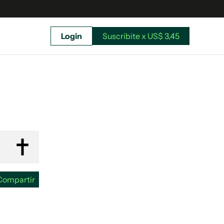
Login
Suscribite x US$ 3,45
uscríbete ahora a El Observador y elegí hasta
donde llegar.
Compartir
Suscribite x US$ 3,45