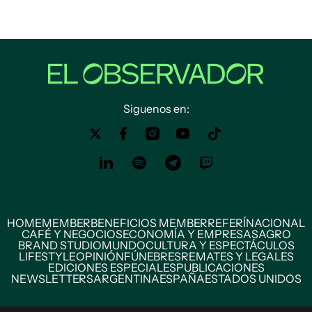
Siguenos en:
HOME
MEMBER
BENEFICIOS MEMBER
REFERÍ
NACIONAL
CAFÉ Y NEGOCIOS
ECONOMÍA Y EMPRESAS
AGRO
BRAND STUDIO
MUNDO
CULTURA Y ESPECTÁCULOS
LIFESTYLE
OPINIÓN
FÚNEBRES
REMATES Y LEGALES
EDICIONES ESPECIALES
PUBLICACIONES
NEWSLETTERS
ARGENTINA
ESPAÑA
ESTADOS UNIDOS