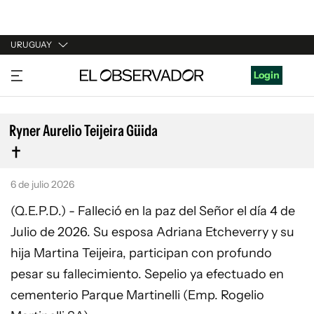
URUGUAY
URUGUAY
Login
ARGENTINA
ESPAÑA
Ryner Aurelio Teijeira Güida
ESTADOS UNIDOS
6 de julio 2026
(Q.E.P.D.) - Falleció en la paz del Señor el día 4 de
Julio de 2026. Su esposa Adriana Etcheverry y su
hija Martina Teijeira, participan con profundo
pesar su fallecimiento. Sepelio ya efectuado en
cementerio Parque Martinelli (Emp. Rogelio