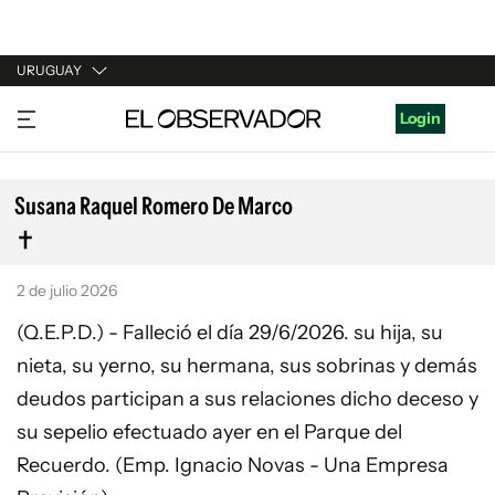
URUGUAY
URUGUAY
Login
ARGENTINA
ESPAÑA
Susana Raquel Romero De Marco
ESTADOS UNIDOS
2 de julio 2026
(Q.E.P.D.) - Falleció el día 29/6/2026. su hija, su
nieta, su yerno, su hermana, sus sobrinas y demás
deudos participan a sus relaciones dicho deceso y
su sepelio efectuado ayer en el Parque del
Recuerdo. (Emp. Ignacio Novas - Una Empresa