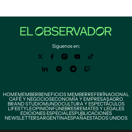
Siguenos en:
HOME
MEMBER
BENEFICIOS MEMBER
REFERÍ
NACIONAL
CAFÉ Y NEGOCIOS
ECONOMÍA Y EMPRESAS
AGRO
BRAND STUDIO
MUNDO
CULTURA Y ESPECTÁCULOS
LIFESTYLE
OPINIÓN
FÚNEBRES
REMATES Y LEGALES
EDICIONES ESPECIALES
PUBLICACIONES
NEWSLETTERS
ARGENTINA
ESPAÑA
ESTADOS UNIDOS