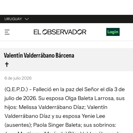
URUGUAY
URUGUAY
Login
ARGENTINA
ESPAÑA
Valentín Valderrábano Bárcena
ESTADOS UNIDOS
6 de julio 2026
(Q.E.P.D.) - Falleció en la paz del Señor el día 3 de
julio de 2026. Su esposa Olga Baleta Larrosa, sus
hijos: Melissa Valderrábano Díaz; Valentín
Valderrábano Díaz y su esposa Yenie Lee
(ausentes); Paola Singer Baleta; sus sobrinos: