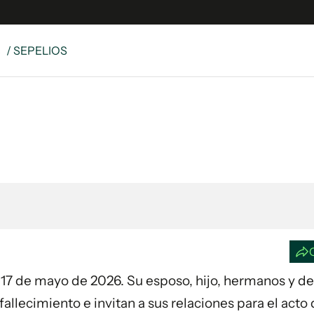
S
/ SEPELIOS
e
S
n
es
Siguenos en:
 y Legales
es especiales
ciones
ters
ina
 Unidos
día 17 de mayo de 2026. Su esposo, hijo, hermanos y 
llecimiento e invitan a sus relaciones para el acto 