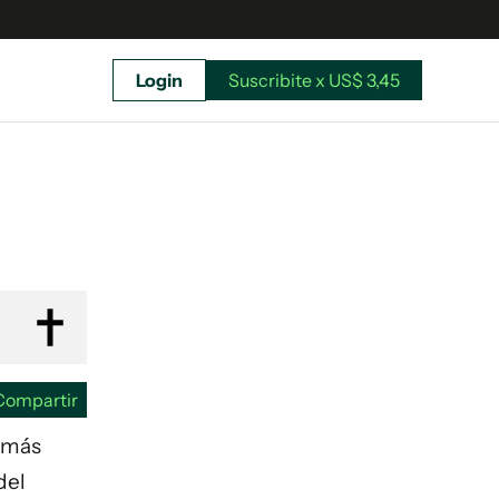
Login
Suscribite x US$ 3,45
uscríbete ahora a El Observador y elegí hasta
donde llegar.
Compartir
demás
del
Suscribite x US$ 3,45