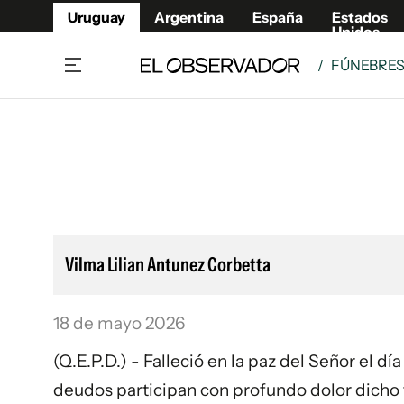
Uruguay
Argentina
España
Estados
Unidos
/
FÚNEBRE
Home
Lifestyl
Member
Opinió
Beneficios Member
Fúnebr
Referí
Remates
8°C
Domingo:
Ahora en:
Montevideo
Nacional
Mín
9°
Máx
Edicion
10°
Cielo Claro
Café y Negocios
Publica
Vilma Lilian Antunez Corbetta
Economía y Empresas
Newslet
Agro
Argent
18 de mayo 2026
Brand Studio
España
Mundo
Estados
(Q.E.P.D.) - Falleció en la paz del Señor el 
Cultura y Espectáculos
deudos participan con profundo dolor dicho fa