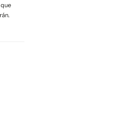
n que
rán.