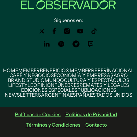
Siguenos en:
HOME
MEMBER
BENEFICIOS MEMBER
REFERÍ
NACIONAL
CAFÉ Y NEGOCIOS
ECONOMÍA Y EMPRESAS
AGRO
BRAND STUDIO
MUNDO
CULTURA Y ESPECTÁCULOS
LIFESTYLE
OPINIÓN
FÚNEBRES
REMATES Y LEGALES
EDICIONES ESPECIALES
PUBLICACIONES
NEWSLETTERS
ARGENTINA
ESPAÑA
ESTADOS UNIDOS
Políticas de Cookies
Políticas de Privacidad
Términos y Condiciones
Contacto