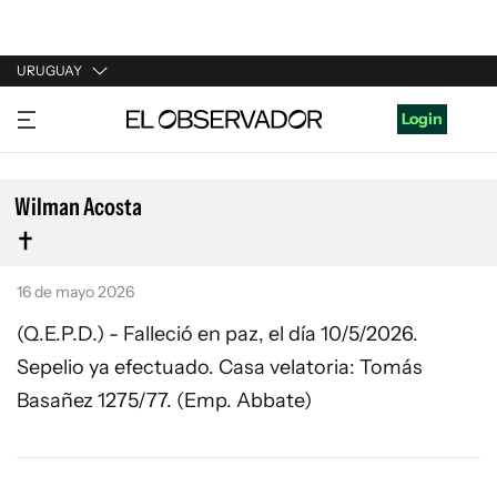
URUGUAY
URUGUAY
Login
ARGENTINA
ESPAÑA
Wilman Acosta
ESTADOS UNIDOS
16 de mayo 2026
(Q.E.P.D.) - Falleció en paz, el día 10/5/2026.
Sepelio ya efectuado. Casa velatoria: Tomás
Basañez 1275/77. (Emp. Abbate)