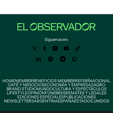
Siguenos en:
HOME
MEMBER
BENEFICIOS MEMBER
REFERÍ
NACIONAL
CAFÉ Y NEGOCIOS
ECONOMÍA Y EMPRESAS
AGRO
BRAND STUDIO
MUNDO
CULTURA Y ESPECTÁCULOS
LIFESTYLE
OPINIÓN
FÚNEBRES
REMATES Y LEGALES
EDICIONES ESPECIALES
PUBLICACIONES
NEWSLETTERS
ARGENTINA
ESPAÑA
ESTADOS UNIDOS