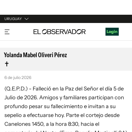
URUGUAY
URUGUAY
Login
ARGENTINA
ESPAÑA
Yolanda Mabel Oliveri Pérez
ESTADOS UNIDOS
6 de julio 2026
(Q.E.P.D.) - Falleció en la Paz del Señor el día 5 de
Julio de 2026. Amigos y familiares participan con
profundo pesar su fallecimiento e invitan a su
sepelio a efectuarse hoy. Parte el cortejo desde
Canelones 1450, a la hora 8:30, hacia el