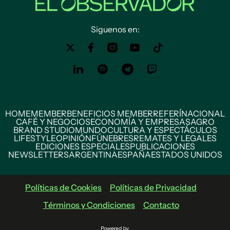
Siguenos en:
HOME
MEMBER
BENEFICIOS MEMBER
REFERÍ
NACIONAL
CAFÉ Y NEGOCIOS
ECONOMÍA Y EMPRESAS
AGRO
BRAND STUDIO
MUNDO
CULTURA Y ESPECTÁCULOS
LIFESTYLE
OPINIÓN
FÚNEBRES
REMATES Y LEGALES
EDICIONES ESPECIALES
PUBLICACIONES
NEWSLETTERS
ARGENTINA
ESPAÑA
ESTADOS UNIDOS
Políticas de Cookies
Políticas de Privacidad
Términos y Condiciones
Contacto