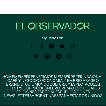
Siguenos en:
HOME
MEMBER
BENEFICIOS MEMBER
REFERÍ
NACIONAL
CAFÉ Y NEGOCIOS
ECONOMÍA Y EMPRESAS
AGRO
BRAND STUDIO
MUNDO
CULTURA Y ESPECTÁCULOS
LIFESTYLE
OPINIÓN
FÚNEBRES
REMATES Y LEGALES
EDICIONES ESPECIALES
PUBLICACIONES
NEWSLETTERS
ARGENTINA
ESPAÑA
ESTADOS UNIDOS