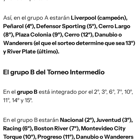
Así, en el grupo A estarán
Liverpool (campeón),
Peñarol (4º), Defensor Sporting (5º), Cerro Largo
(8º), Plaza Colonia (9º), Cerro (12º), Danubio o
Wanderers (el que el sorteo determine que sea 13º)
y River Plate (último).
El grupo B del Torneo Intermedio
En el
grupo B
está integrado por el 2°, 3°, 6°, 7°, 10°,
11°, 14º y 15º.
En el grupo B estarán
Nacional (2º), Juventud (3º),
Racing (6º), Boston River (7º), Montevideo City
Torque (10º), Progreso (11º), Danubio o Wanderers