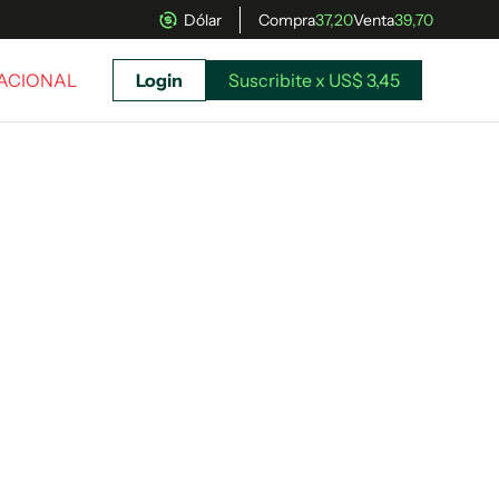
Dólar
Compra
37,20
Venta
39,70
NACIONAL
Login
Suscribite x US$ 3,45
uscríbete ahora a El Observador y elegí hasta
donde llegar.
Suscribite x US$ 3,45