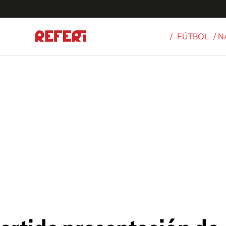
/
FÚTBOL
/ 
Olímpicos
S
tbol
g
ortivo