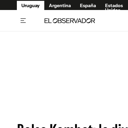
Uruguay
Argentina
España
Estados
Unidos
Home
Juegos 
Referí
Rugby
Fútbol
Básque
Mundial 2026
Tenis
Resultados Deportivos
Runnin
Fútbol internacional
Polidep
Copa Libertadores
Motor