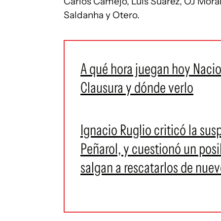
Carlos Camejo, Luis Suárez, OJ Mora
Saldanha y Otero.
A qué hora juegan hoy Nacio
Clausura y dónde verlo
Ignacio Ruglio criticó la su
Peñarol, y cuestionó un pos
salgan a rescatarlos de nuev