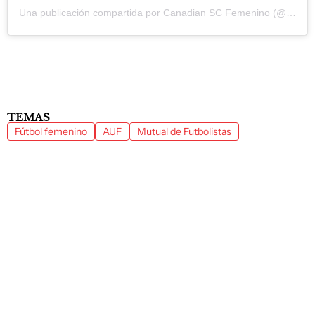
Una publicación compartida por Canadian SC Femenino (@canadianfutbolfemenino)
TEMAS
Fútbol femenino
AUF
Mutual de Futbolistas