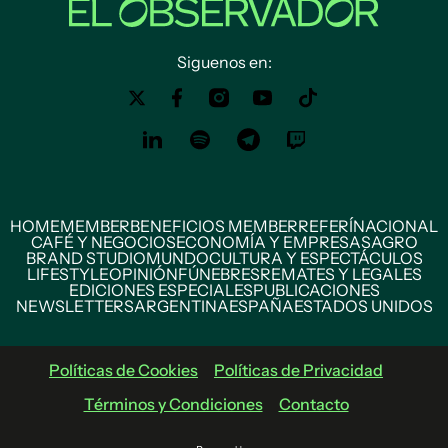
Siguenos en:
HOME
MEMBER
BENEFICIOS MEMBER
REFERÍ
NACIONAL
CAFÉ Y NEGOCIOS
ECONOMÍA Y EMPRESAS
AGRO
BRAND STUDIO
MUNDO
CULTURA Y ESPECTÁCULOS
LIFESTYLE
OPINIÓN
FÚNEBRES
REMATES Y LEGALES
EDICIONES ESPECIALES
PUBLICACIONES
NEWSLETTERS
ARGENTINA
ESPAÑA
ESTADOS UNIDOS
Políticas de Cookies
Políticas de Privacidad
Términos y Condiciones
Contacto