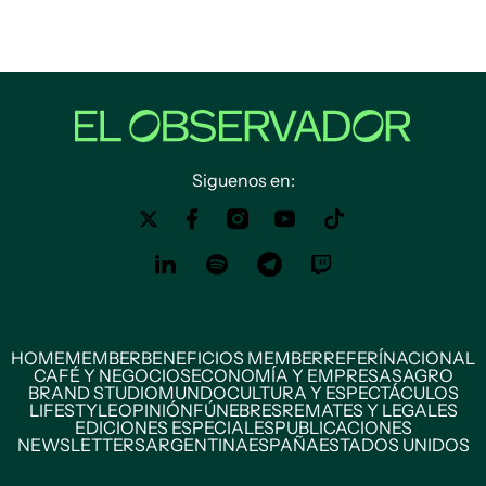
Siguenos en:
HOME
MEMBER
BENEFICIOS MEMBER
REFERÍ
NACIONAL
CAFÉ Y NEGOCIOS
ECONOMÍA Y EMPRESAS
AGRO
BRAND STUDIO
MUNDO
CULTURA Y ESPECTÁCULOS
LIFESTYLE
OPINIÓN
FÚNEBRES
REMATES Y LEGALES
EDICIONES ESPECIALES
PUBLICACIONES
NEWSLETTERS
ARGENTINA
ESPAÑA
ESTADOS UNIDOS