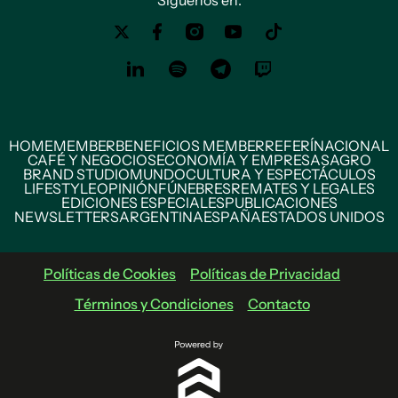
Siguenos en:
HOME
MEMBER
BENEFICIOS MEMBER
REFERÍ
NACIONAL
CAFÉ Y NEGOCIOS
ECONOMÍA Y EMPRESAS
AGRO
BRAND STUDIO
MUNDO
CULTURA Y ESPECTÁCULOS
LIFESTYLE
OPINIÓN
FÚNEBRES
REMATES Y LEGALES
EDICIONES ESPECIALES
PUBLICACIONES
NEWSLETTERS
ARGENTINA
ESPAÑA
ESTADOS UNIDOS
Políticas de Cookies
Políticas de Privacidad
Términos y Condiciones
Contacto