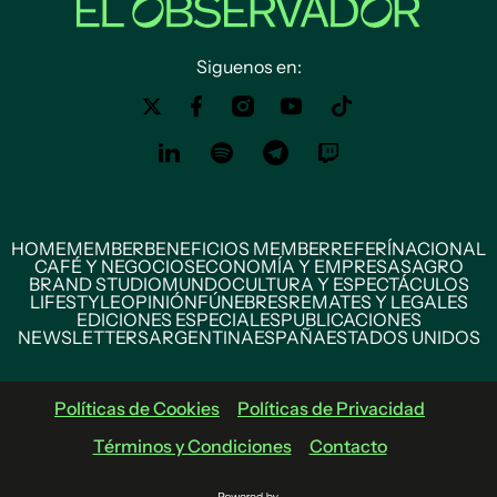
Siguenos en:
HOME
MEMBER
BENEFICIOS MEMBER
REFERÍ
NACIONAL
CAFÉ Y NEGOCIOS
ECONOMÍA Y EMPRESAS
AGRO
BRAND STUDIO
MUNDO
CULTURA Y ESPECTÁCULOS
LIFESTYLE
OPINIÓN
FÚNEBRES
REMATES Y LEGALES
EDICIONES ESPECIALES
PUBLICACIONES
NEWSLETTERS
ARGENTINA
ESPAÑA
ESTADOS UNIDOS
Políticas de Cookies
Políticas de Privacidad
Términos y Condiciones
Contacto