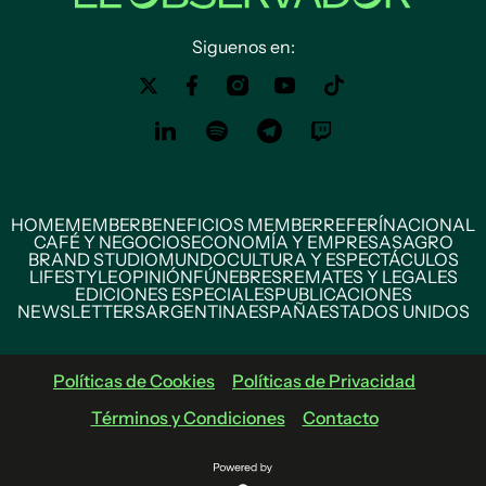
Siguenos en:
HOME
MEMBER
BENEFICIOS MEMBER
REFERÍ
NACIONAL
CAFÉ Y NEGOCIOS
ECONOMÍA Y EMPRESAS
AGRO
BRAND STUDIO
MUNDO
CULTURA Y ESPECTÁCULOS
LIFESTYLE
OPINIÓN
FÚNEBRES
REMATES Y LEGALES
EDICIONES ESPECIALES
PUBLICACIONES
NEWSLETTERS
ARGENTINA
ESPAÑA
ESTADOS UNIDOS
Políticas de Cookies
Políticas de Privacidad
Términos y Condiciones
Contacto