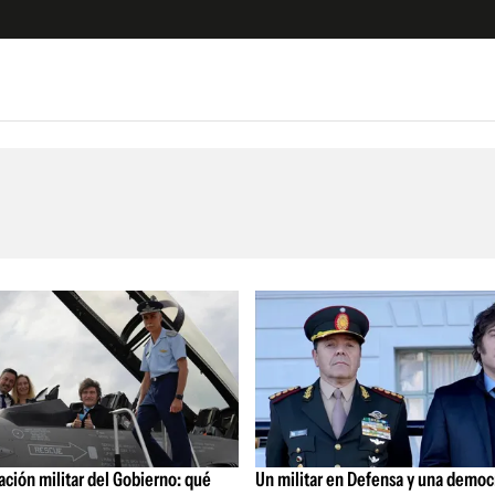
e
S
n
es
Siguenos en:
 y Legales
es especiales
ciones
ters
ina
 Unidos
ción militar del Gobierno: qué
Un militar en Defensa y una democ