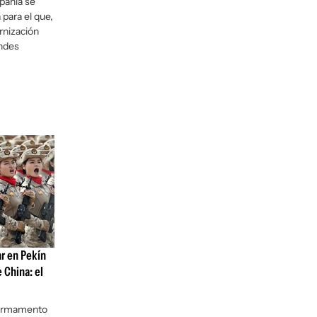
pañía se
 para el que,
rnización
andes
ar en Pekín
e China: el
 armamento