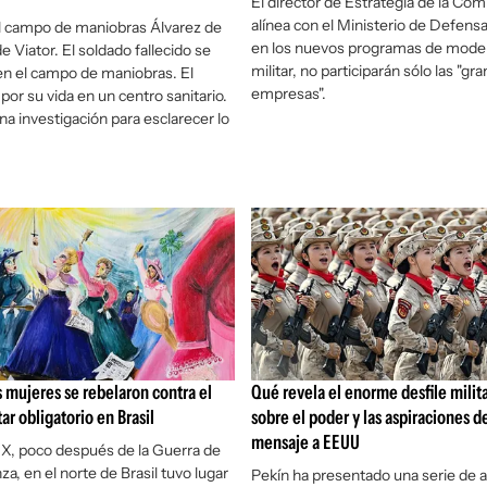
El director de Estrategia de la Com
alínea con el Ministerio de Defensa
l campo de maniobras Álvarez de
en los nuevos programas de mode
 Viator. El soldado fallecido se
militar, no participarán sólo las "gr
n el campo de maniobras. El
empresas".
por su vida en un centro sanitario.
na investigación para esclarecer lo
s mujeres se rebelaron contra el
Qué revela el enorme desfile milit
tar obligatorio en Brasil
sobre el poder y las aspiraciones d
mensaje a EEUU
XIX, poco después de la Guerra de
anza, en el norte de Brasil tuvo lugar
Pekín ha presentado una serie de