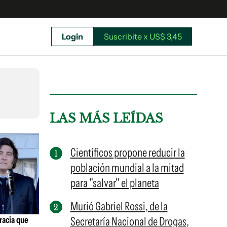
Login
Suscribite x US$ 3,45
uscríbete ahora a El Observador y elegí hasta
donde llegar.
LAS MÁS LEÍDAS
Científicos propone reducir la
población mundial a la mitad
para "salvar" el planeta
Murió Gabriel Rossi, de la
racia que
Secretaría Nacional de Drogas,
Suscribite x US$ 3,45