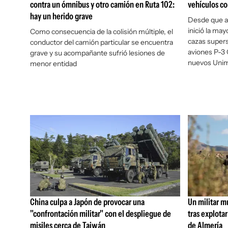
contra un ómnibus y otro camión en Ruta 102:
vehículos c
hay un herido grave
Desde que as
inició la may
Como consecuencia de la colisión múltiple, el
cazas supers
conductor del camión particular se encuentra
aviones P-3 
grave y su acompañante sufrió lesiones de
nuevos Unimo
menor entidad
China culpa a Japón de provocar una
Un militar m
"confrontación militar" con el despliegue de
tras explota
misiles cerca de Taiwán
de Almería