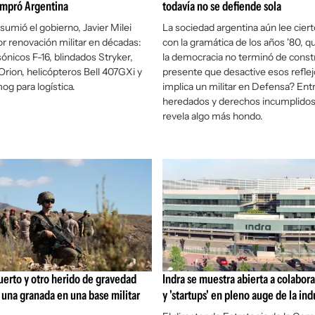
ompró Argentina
todavía no se defiende sola
umió el gobierno, Javier Milei
La sociedad argentina aún lee cier
or renovación militar en décadas:
con la gramática de los años '80, q
ónicos F-16, blindados Stryker,
la democracia no terminó de constr
Orion, helicópteros Bell 407GXi y
presente que desactive esos refle
g para logística.
implica un militar en Defensa? En
heredados y derechos incumplidos,
revela algo más hondo.
uerto y otro herido de gravedad
Indra se muestra abierta a colabor
r una granada en una base militar
y 'startups' en pleno auge de la ind