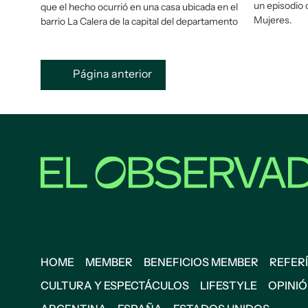
un episodio 
que el hecho ocurrió en una casa ubicada en el
Mujeres.
barrio La Calera de la capital del departamento
Página anterior
HOME
MEMBER
BENEFICIOS MEMBER
REFERÍ
CULTURA Y ESPECTÁCULOS
LIFESTYLE
OPINI