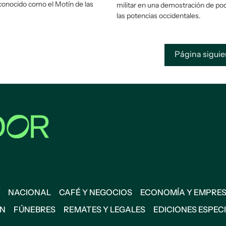
conocido como el Motín de las
militar en una demostración de po
las potencias occidentales.
Página sigui
NACIONAL
CAFÉ Y NEGOCIOS
ECONOMÍA Y EMPRE
ÓN
FÚNEBRES
REMATES Y LEGALES
EDICIONES ESPEC