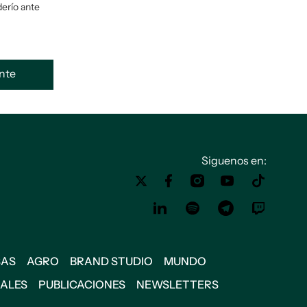
derío ante
ente
Siguenos en:
SAS
AGRO
BRAND STUDIO
MUNDO
IALES
PUBLICACIONES
NEWSLETTERS