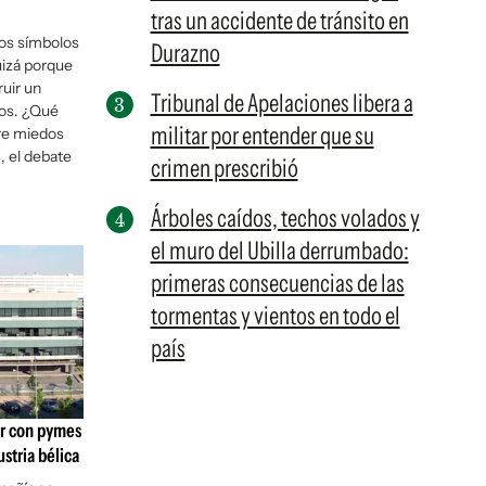
tras un accidente de tránsito en
tos símbolos
Durazno
uizá porque
uir un
Tribunal de Apelaciones libera a
jos. ¿Qué
militar por entender que su
tre miedos
 el debate
crimen prescribió
Árboles caídos, techos volados y
el muro del Ubilla derrumbado:
primeras consecuencias de las
tormentas y vientos en todo el
país
ar con pymes
ustria bélica