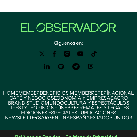
Siguenos en:
HOME
MEMBER
BENEFICIOS MEMBER
REFERÍ
NACIONAL
CAFÉ Y NEGOCIOS
ECONOMÍA Y EMPRESAS
AGRO
BRAND STUDIO
MUNDO
CULTURA Y ESPECTÁCULOS
LIFESTYLE
OPINIÓN
FÚNEBRES
REMATES Y LEGALES
EDICIONES ESPECIALES
PUBLICACIONES
NEWSLETTERS
ARGENTINA
ESPAÑA
ESTADOS UNIDOS