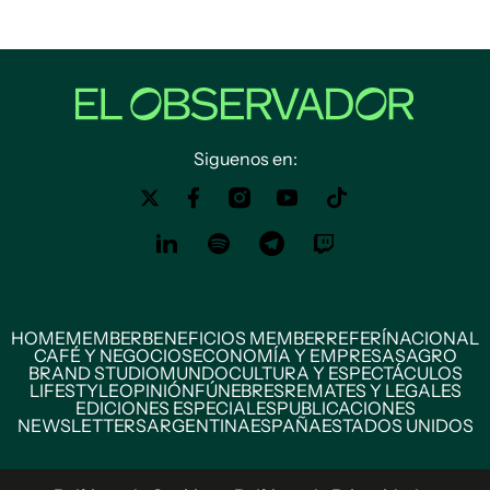
Siguenos en:
HOME
MEMBER
BENEFICIOS MEMBER
REFERÍ
NACIONAL
CAFÉ Y NEGOCIOS
ECONOMÍA Y EMPRESAS
AGRO
BRAND STUDIO
MUNDO
CULTURA Y ESPECTÁCULOS
LIFESTYLE
OPINIÓN
FÚNEBRES
REMATES Y LEGALES
EDICIONES ESPECIALES
PUBLICACIONES
NEWSLETTERS
ARGENTINA
ESPAÑA
ESTADOS UNIDOS