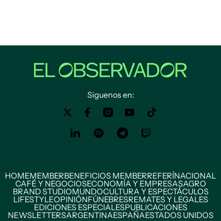
Siguenos en:
HOME
MEMBER
BENEFICIOS MEMBER
REFERÍ
NACIONAL
CAFÉ Y NEGOCIOS
ECONOMÍA Y EMPRESAS
AGRO
BRAND STUDIO
MUNDO
CULTURA Y ESPECTÁCULOS
LIFESTYLE
OPINIÓN
FÚNEBRES
REMATES Y LEGALES
EDICIONES ESPECIALES
PUBLICACIONES
NEWSLETTERS
ARGENTINA
ESPAÑA
ESTADOS UNIDOS