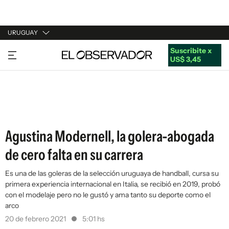
URUGUAY
Suscribite x
URUGUAY
US$ 3,45
ARGENTINA
ESPAÑA
ESTADOS UNIDOS
Agustina Modernell, la golera-abogada
de cero falta en su carrera
Es una de las goleras de la selección uruguaya de handball, cursa su
primera experiencia internacional en Italia, se recibió en 2019, probó
con el modelaje pero no le gustó y ama tanto su deporte como el
arco
20 de febrero 2021
5:01 hs