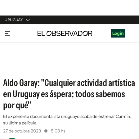
URUGUAY
URUGUAY
Login
ARGENTINA
ESPAÑA
ESTADOS UNIDOS
Aldo Garay: "Cualquier actividad artística
en Uruguay es áspera; todos sabemos
por qué"
El experiente documentalista uruguayo acaba de estrenar Carmín,
su última película
27 de octubre 2023
5:03 hs