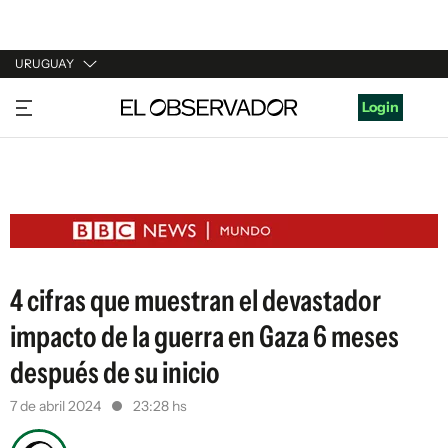
URUGUAY
URUGUAY
Login
ARGENTINA
ESPAÑA
ESTADOS UNIDOS
4 cifras que muestran el devastador
impacto de la guerra en Gaza 6 meses
después de su inicio
7 de abril 2024
23:28 hs