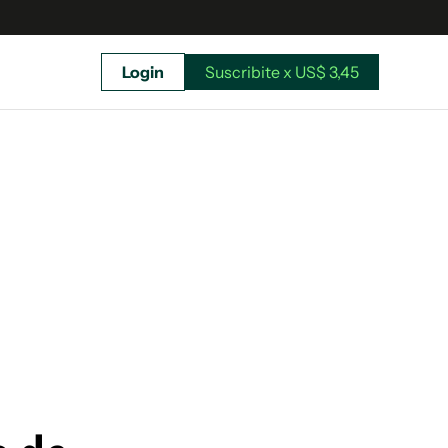
Login
Suscribite x US$ 3,45
uscríbete ahora a El Observador y elegí hasta
donde llegar.
Suscribite x US$ 3,45