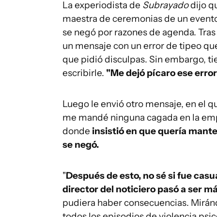
La experiodista de
Subrayado
dijo q
maestra de ceremonias de un evento 
se negó por razones de agenda. Tras 
un mensaje con un error de tipeo que l
que pidió disculpas. Sin embargo, t
escribirle.
"Me dejó pícaro ese error"
Luego le envió otro mensaje, en el 
me mandé ninguna cagada en la empr
donde
insistió en que quería manten
se negó.
"
Después de esto, no sé si fue casua
director del noticiero pasó a ser 
pudiera haber consecuencias. Mirándo
todos los episodios de violencia psic