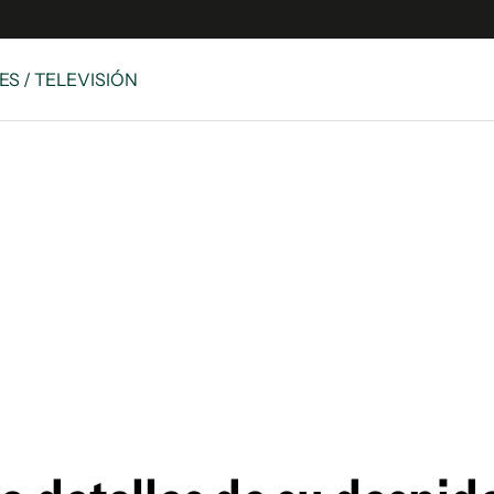
ES / TELEVISIÓN
e
S
n
es
Siguenos en:
 y Legales
es especiales
ciones
ters
ina
 Unidos