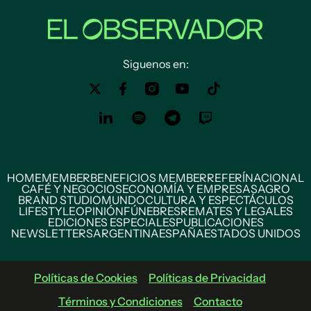
Siguenos en:
HOME
MEMBER
BENEFICIOS MEMBER
REFERÍ
NACIONAL
CAFÉ Y NEGOCIOS
ECONOMÍA Y EMPRESAS
AGRO
BRAND STUDIO
MUNDO
CULTURA Y ESPECTÁCULOS
LIFESTYLE
OPINIÓN
FÚNEBRES
REMATES Y LEGALES
EDICIONES ESPECIALES
PUBLICACIONES
NEWSLETTERS
ARGENTINA
ESPAÑA
ESTADOS UNIDOS
Políticas de Cookies
Políticas de Privacidad
Términos y Condiciones
Contacto