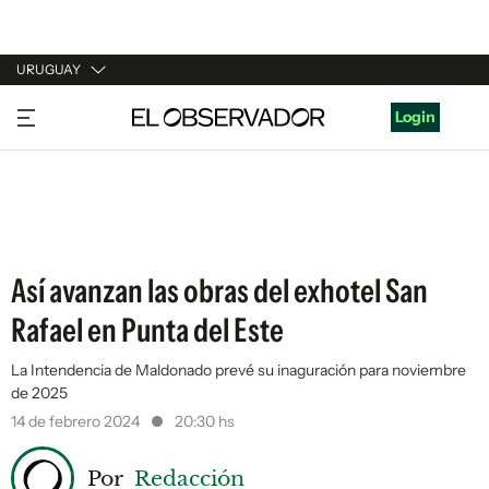
URUGUAY
URUGUAY
Login
ARGENTINA
ESPAÑA
ESTADOS UNIDOS
Así avanzan las obras del exhotel San
Rafael en Punta del Este
La Intendencia de Maldonado prevé su inaguración para noviembre
de 2025
14 de febrero 2024
20:30 hs
Por
Redacción