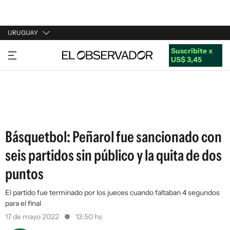
URUGUAY
Suscribite x
URUGUAY
US$ 3,45
ARGENTINA
ESPAÑA
ESTADOS UNIDOS
Básquetbol: Peñarol fue sancionado con
seis partidos sin público y la quita de dos
puntos
El partido fue terminado por los jueces cuando faltaban 4 segundos
para el final
17 de mayo 2022
13:50 hs