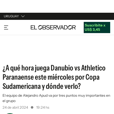
URUGUAY
Suscribite x
URUGUAY
US$ 3,45
ARGENTINA
ESPAÑA
ESTADOS UNIDOS
¿A qué hora juega Danubio vs Athletico
Paranaense este miércoles por Copa
Sudamericana y dónde verlo?
El equipo de Alejandro Apud va por tres puntos muy importantes en
el grupo
24 de abril 2024
19:24 hs