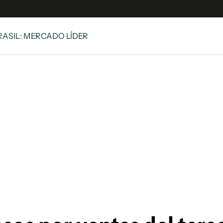
BRASIL: MERCADO LÍDER
e
S
n
es
Siguenos en:
 y Legales
es especiales
ciones
ters
ina
 Unidos