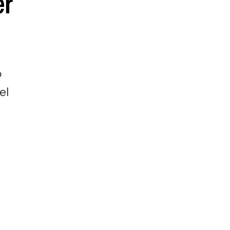
er
ó
el