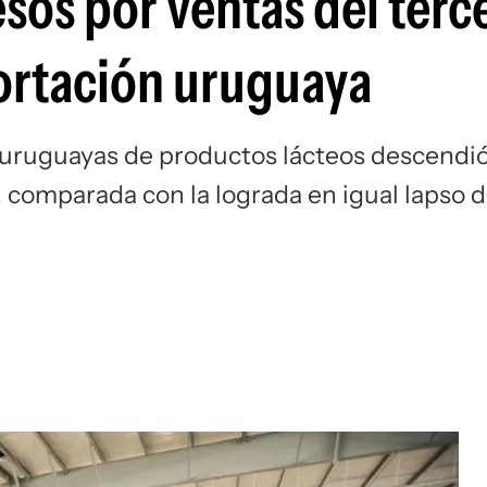
sos por ventas del terc
ortación uruguaya
s uruguayas de productos lácteos descendi
 comparada con la lograda en igual lapso d