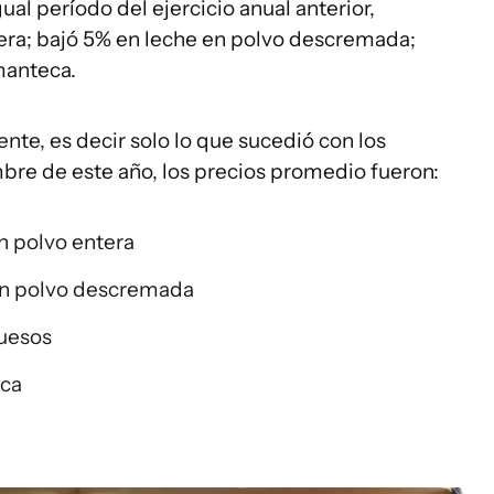
l período del ejercicio anual anterior,
era; bajó 5% en leche en polvo descremada;
manteca.
nte, es decir solo lo que sucedió con los
re de este año, los precios promedio fueron:
n polvo entera
 en polvo descremada
quesos
eca