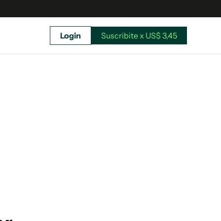
Login
Suscribite x US$ 3,45
uscríbete ahora a El Observador y elegí hasta
donde llegar.
Suscribite x US$ 3,45