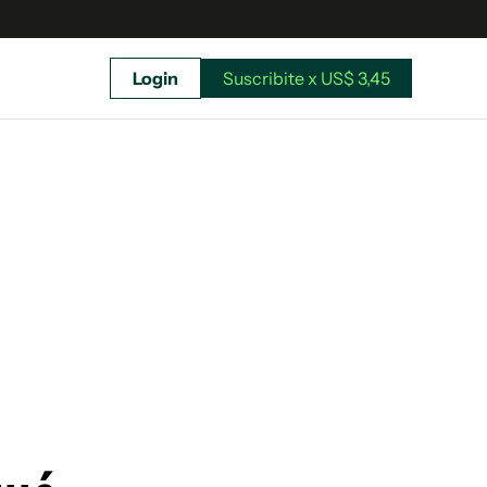
Login
Suscribite x US$ 3,45
uscríbete ahora a El Observador y elegí hasta
donde llegar.
Suscribite x US$ 3,45