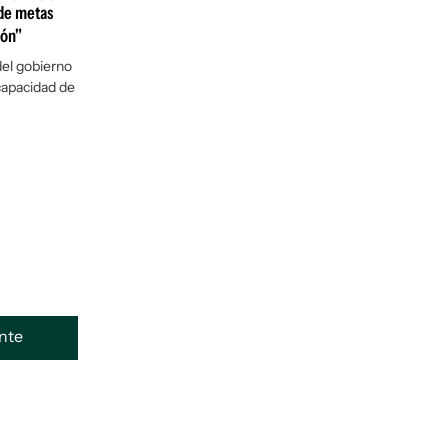
de metas
ión"
el gobierno
capacidad de
ente