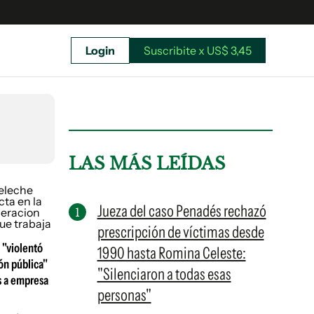
Login
Suscribite x US$ 3,45
uscríbete ahora a El Observador y elegí hasta
donde llegar.
LAS MÁS LEÍDAS
Jueza del caso Penadés rechazó
prescripción de víctimas desde
 "violentó
1990 hasta Romina Celeste:
ón pública"
"Silenciaron a todas esas
s a empresa
personas"
Suscribite x US$ 3,45