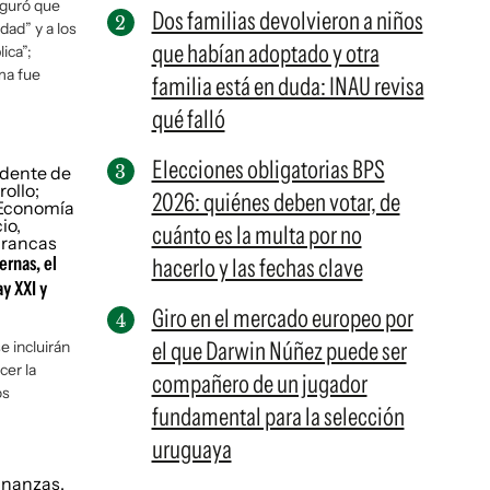
eguró que
Dos familias devolvieron a niños
dad” y a los
que habían adoptado y otra
ica”;
rma fue
familia está en duda: INAU revisa
qué falló
Elecciones obligatorias BPS
2026: quiénes deben votar, de
cuánto es la multa por no
ernas, el
hacerlo y las fechas clave
y XXI y
Giro en el mercado europeo por
el que Darwin Núñez puede ser
e incluirán
cer la
compañero de un jugador
os
fundamental para la selección
uruguaya