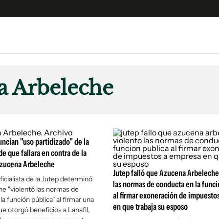
e
S
n
a Arbeleche
es
Siguenos en:
 y Legales
es especiales
ciones
ncian "uso partidizado" de la
ters
de que fallara en contra de la
Azucena Arbeleche
ina
Jutep falló que Azucena Arbeleche
icialista de la Jutep determinó
las normas de conducta en la funci
e "violentó las normas de
 Unidos
al firmar exoneración de impuesto
a función pública" al firmar una
en que trabaja su esposo
ue otorgó beneficios a Lanafil,