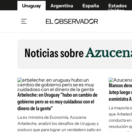
Uruguay
Argentina
España
Estados
Unidos
Home
Lifestyl
Member
Opinió
Noticias sobre
Azucen
Beneficios Member
Fúnebr
Referí
Remates
9°C
Domingo:
Ahora en:
Montevideo
Nacional
Mín
9°
Máx
Edicion
10°
Cielo Claro
Café y Negocios
Publica
Blancos denu
Economía y Empresas
Newslet
Jutep luego 
Arbeleche: en Uruguay "hubo un cambio de
exministra 
Agro
Argent
gobierno pero se es muy cuidadoso con el
dinero de la gente"
Brand Studio
La mayoría of
España
que Arbelech
Mundo
Estados
La ex ministra de Economía, Azucena
conducta en l
Arbeleche, analizó los desafíos de Uruguay y
Cultura y Espectáculos
resolución q
sostuvo que para lograr un verdadero salto en