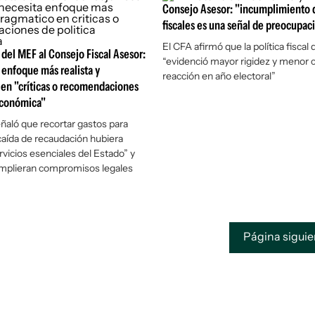
Consejo Asesor: "incumplimiento 
fiscales es una señal de preocupac
El CFA afirmó que la política fiscal
d
 del MEF al Consejo Fiscal Asesor:
“evidenció mayor rigidez y menor 
 enfoque más realista y
reacción en año electoral”
en "críticas o recomendaciones
económica"
aló que recortar gastos para
aída de recaudación hubiera
rvicios esenciales del Estado” y
umplieran compromisos legales
Página sigui