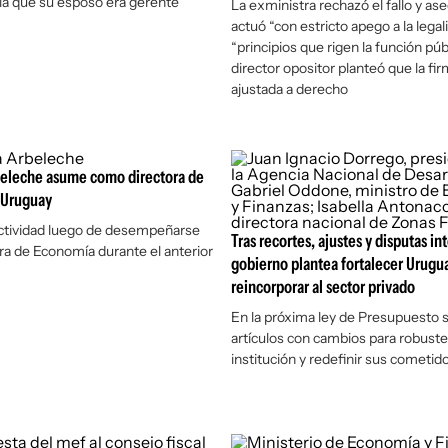
la que su esposo era gerente
La exministra rechazó el fallo y as
actuó “con estricto apego a la legali
“principios que rigen la función públ
director opositor planteó que la fi
ajustada a derecho
eleche asume como directora de
 Uruguay
actividad luego de desempeñarse
Tras recortes, ajustes y disputas int
a de Economía durante el anterior
gobierno plantea fortalecer Urugua
reincorporar al sector privado
En la próxima ley de Presupuesto s
artículos con cambios para robuste
institución y redefinir sus cometid