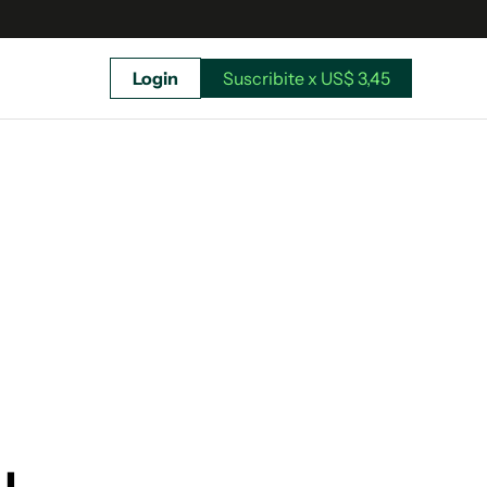
Login
Suscribite x US$ 3,45
uscríbete ahora a El Observador y elegí hasta
donde llegar.
Suscribite x US$ 3,45