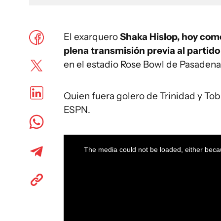
El exarquero
Shaka Hislop, hoy com
plena transmisión previa al partid
en el estadio Rose Bowl de Pasadena,
Quien fuera golero de Trinidad y To
ESPN.
This
is
a
The media could not be loaded, either becau
modal
window.