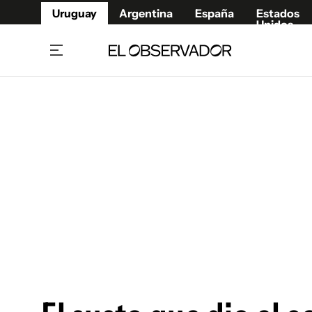
Uruguay
Argentina
España
Estados
Unidos
Home
Juegos 
Referí
Rugby
Fútbol
Básque
Mundial 2026
Tenis
Resultados Deportivos
Runnin
Fútbol internacional
Polidep
Copa Libertadores
Motor