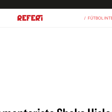
/
FÚTBOL IN
Olímpicos
S
tbol
g
ortivo