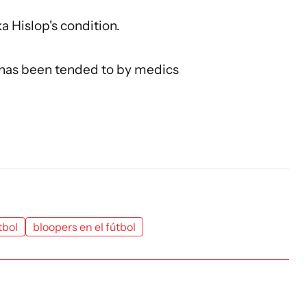
 Hislop's condition.
d has been tended to by medics
tbol
bloopers en el fútbol