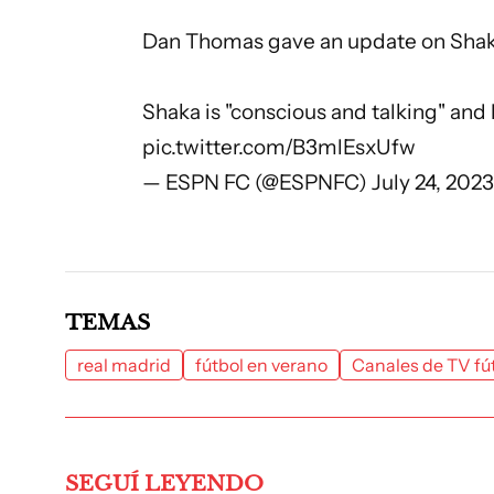
Dan Thomas gave an update on Shaka
Shaka is "conscious and talking" an
pic.twitter.com/B3mlEsxUfw
— ESPN FC (@ESPNFC)
July 24, 2023
TEMAS
real madrid
fútbol en verano
Canales de TV fú
SEGUÍ LEYENDO